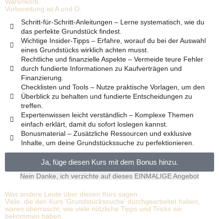
Warenkorb.
Vorbereitung ist A und O.
Schritt-für-Schritt-Anleitungen – Lerne systematisch, wie du
das perfekte Grundstück findest.
Wichtige Insider-Tipps – Erfahre, worauf du bei der Auswahl
eines Grundstücks wirklich achten musst.
Rechtliche und finanzielle Aspekte – Vermeide teure Fehler
durch fundierte Informationen zu Kaufverträgen und
Finanzierung.
Checklisten und Tools – Nutze praktische Vorlagen, um den
Überblick zu behalten und fundierte Entscheidungen zu
treffen.
Expertenwissen leicht verständlich – Komplexe Themen
einfach erklärt, damit du sofort loslegen kannst.
Bonusmaterial – Zusätzliche Ressourcen und exklusive
Inhalte, um deine Grundstückssuche zu perfektionieren.
Ja, füge diesen Kurs mit dem Bonus hinzu.
Nein Danke, ich verzichte auf dieses EINMALIGE Angebot
Was andere Leute über diesen Kurs sagen
Viele, die den Kurs 'Grundstückssuche' durchgearbeitet haben,
waren überrascht, wie viele nützliche Tipps und Tricks sie
bekommen haben.