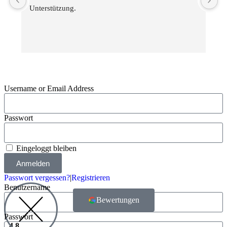
Unterstützung.
g
Username or Email Address
Passwort
Eingeloggt bleiben
Anmelden
Passwort vergessen?
|
Registrieren
Benutzername
Bewertungen
Passwort
4.8