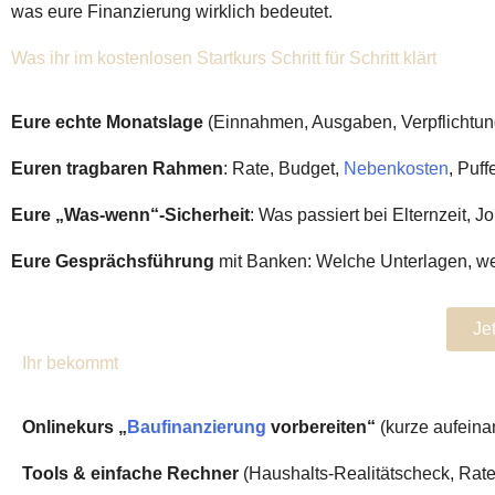
was eure Finanzierung wirklich bedeutet.
Was ihr im kostenlosen Startkurs Schritt für Schritt klärt
Eure echte Monatslage
(Einnahmen, Ausgaben, Verpflichtun
Euren tragbaren Rahmen
: Rate, Budget,
Nebenkosten
, Puff
Eure „Was-wenn“-Sicherheit
: Was passiert bei Elternzeit, 
Eure Gesprächsführung
mit Banken: Welche Unterlagen, welc
Je
Ihr bekommt
Onlinekurs „
Baufinanzierung
vorbereiten“
(kurze aufein
Tools & einfache Rechner
(Haushalts-Realitätscheck, Rate