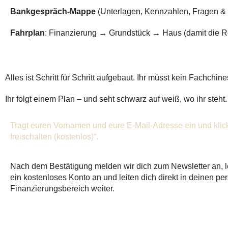
Bankgespräch-Mappe
(Unterlagen, Kennzahlen, Fragen & 
Fahrplan
: Finanzierung → Grundstück → Haus (damit die R
Alles ist Schritt für Schritt aufgebaut. Ihr müsst kein Fachchi
Ihr folgt einem Plan – und seht schwarz auf weiß, wo ihr steht.
Tragt euren Vornamen und eure E-Mail-Adresse ein und klickt
freischalten (kostenlos)“.
Nach dem Bestätigung melden wir dich zum Newsletter an, l
ein kostenloses Konto an und leiten dich direkt in deinen pe
Finanzierungsbereich weiter.