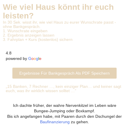
Wie viel Haus könnt ihr euch
leisten?
In 30 Sek. wisst ihr, wie viel Haus zu eurer Wunschrate passt -
ohne Bankgespräch.
1. Wunschrate eingeben
2. Ergebnis anzeigen lassen
3. Fahrplan + Kurs (kostenlos) sichern
4.8
powered by
G
o
o
g
l
e
Ergebnisse Für Bankgespräch Als PDF Speichern
„15 Banken, 7 Rechner …, kein einziger Plan… und keiner sagt
euch, was ihr wirklich wissen solltet …“
Ich dachte früher, der wahre Nervenkitzel im Leben wäre
Bungee-Jumping oder Boxkampf.
Bis ich angefangen habe, mit Paaren durch den Dschungel der
Baufinanzierung
zu gehen.