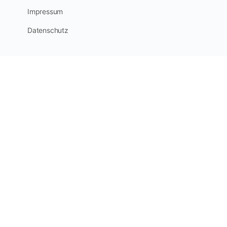
Impressum
Datenschutz
Optimized by Seraphinite Accelerator
Turns on site high speed to be attractive for people and search engines.