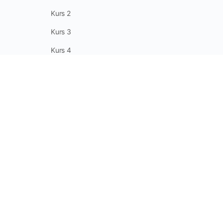
Kurs 2
Kurs 3
Kurs 4
Kurs 5
Kurs 6
© 2026 -
howabee
| Alle Rechte reserviert.