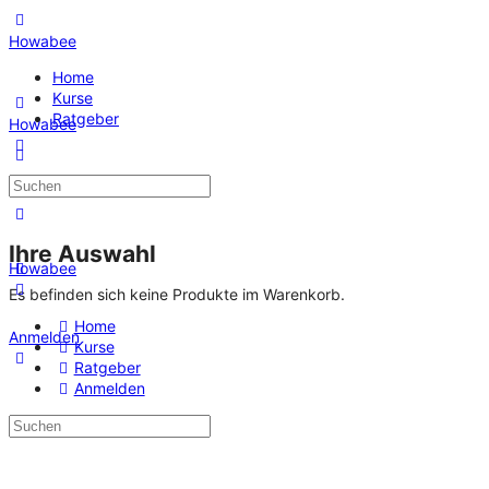
Howabee
Home
Kurse
Ratgeber
Howabee
Ihre Auswahl
Howabee
Es befinden sich keine Produkte im Warenkorb.
Home
Anmelden
Kurse
Ratgeber
Anmelden