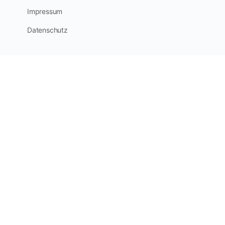
Impressum
Datenschutz
Optimized by Seraphinite Accelerator
Turns on site high speed to be attractive for people and search engines.