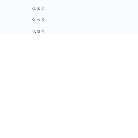
Kurs 2
Kurs 3
Kurs 4
Kurs 5
Kurs 6
© 2026 -
howabee
| Alle Rechte reserviert.