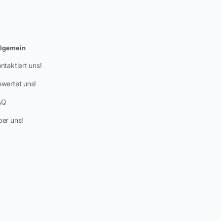
llgemein
ntaktiert uns!
wertet uns!
AQ
er uns!