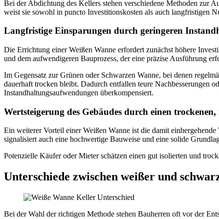
Bei der Abdichtung des Kellers stehen verschiedene Methoden zur A
weist sie sowohl in puncto Investitionskosten als auch langfristigen Nu
Langfristige Einsparungen durch geringeren Instand
Die Errichtung einer Weißen Wanne erfordert zunächst höhere Invest
und dem aufwendigeren Bauprozess, der eine präzise Ausführung erfo
Im Gegensatz zur Grünen oder Schwarzen Wanne, bei denen regelmäßig
dauerhaft trocken bleibt. Dadurch entfallen teure Nachbesserungen 
Instandhaltungsaufwendungen überkompensiert.
Wertsteigerung des Gebäudes durch einen trockenen, 
Ein weiterer Vorteil einer Weißen Wanne ist die damit einhergehende 
signalisiert auch eine hochwertige Bauweise und eine solide Grundla
Potenzielle Käufer oder Mieter schätzen einen gut isolierten und trock
Unterschiede zwischen weißer und schwa
Bei der Wahl der richtigen Methode stehen Bauherren oft vor der En