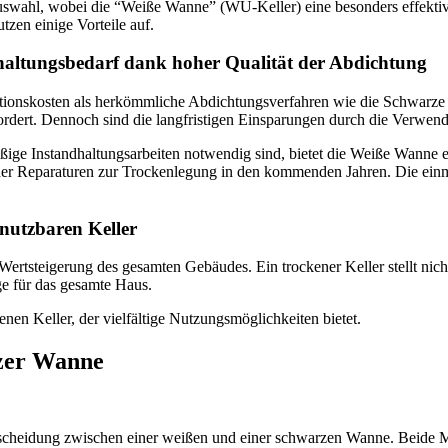
uswahl, wobei die “Weiße Wanne” (WU-Keller) eine besonders effektive
tzen einige Vorteile auf.
haltungsbedarf dank hoher Qualität der Abdichtung
itionskosten als herkömmliche Abdichtungsverfahren wie die Schwarze o
rdert. Dennoch sind die langfristigen Einsparungen durch die Verwen
e Instandhaltungsarbeiten notwendig sind, bietet die Weiße Wanne ein
oder Reparaturen zur Trockenlegung in den kommenden Jahren. Die ein
nutzbaren Keller
Wertsteigerung des gesamten Gebäudes. Ein trockener Keller stellt nic
ge für das gesamte Haus.
enen Keller, der vielfältige Nutzungsmöglichkeiten bietet.
rzer Wanne
tscheidung zwischen einer weißen und einer schwarzen Wanne. Beide Me