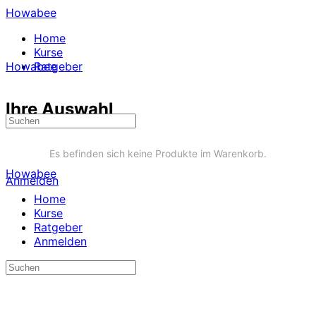
Howabee
Home
Kurse
Howabee
Ratgeber
Ihre Auswahl
Es befinden sich keine Produkte im Warenkorb.
Howabee
Anmelden
Home
Kurse
Ratgeber
Anmelden