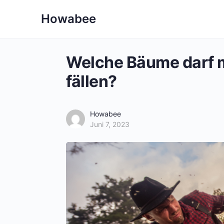
Howabee
Welche Bäume darf
fällen?
Howabee
Juni 7, 2023